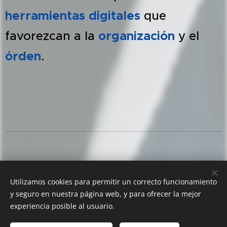
herramientas digitales
que
favorezcan a la
organización
y el
órden
.
Utilizamos cookies para permitir un correcto funcionamiento
© 2012 CCA Consulting. San Lorenzo 501 PB D, Torre C., Cordoba,
y seguro en nuestra página web, y para ofrecer la mejor
Argentina. Cp.5000
experiencia posible al usuario.
Cookies